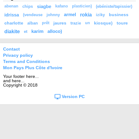
siagbe
abenan
chips
kafano
plasticien)
(ebéniste/tapissier)
rokia
idrissa
armel
business
(vendeuse
johnny
iziky
charlotte
jaures
kiosque)
toure
alban
prêt
trazie
un
diakite
karim
alloco)
et
Contact
Privacy policy
Terms and Conditions
Mon Pays Plus Côte d'Ivoire
Your footer here...
and here...
Copyright © 2018
Version PC