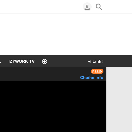
L
IZYWORK TV
◄ Link!
RSS
Chaîne info