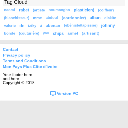
Tag Cloud
rabet
plasticien)
naomi
(artiste
noumangbo
(coiffeur)
mme
(cordonnier)
alban
(blanchisseur)
abdoul
diakite
de
abenan
johnny
valerie
iziky
à
(ebéniste/tapissier)
chips
armel
(artisant)
bonde
(couturière)
yao
Contact
Privacy policy
Terms and Conditions
Mon Pays Plus Côte d'Ivoire
Your footer here...
and here...
Copyright © 2018
Version PC