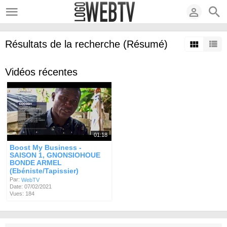
Résultats de la recherche (Résumé)
Vidéos récentes
01:18
Boost My Business -
SAISON 1, GNONSIOHOUE
BONDE ARMEL
(Ebéniste/Tapissier)
Par:
WebTV
Date: 07/02/2021
Vues: 184