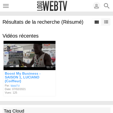
Résultats de la recherche (Résumé)
Vidéos récentes
01:37
Boost My Business -
SAISON 1, LUCIANO
(Coiffeur)
Par:
WebTV
Date: 07/02/2021
Vues: 125
Tag Cloud