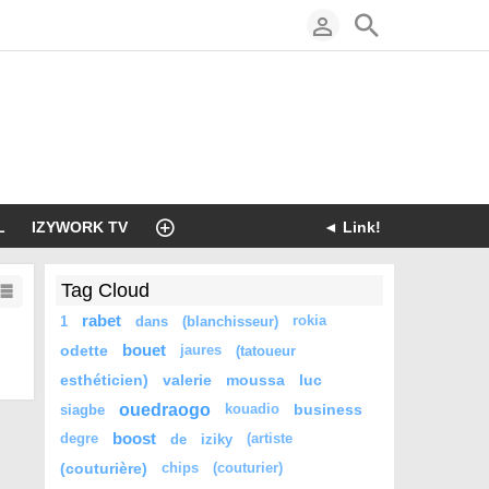
L
IZYWORK TV
◄ Link!
Tag Cloud
rabet
1
dans
(blanchisseur)
rokia
odette
bouet
jaures
(tatoueur
esthéticien)
valerie
moussa
luc
ouedraogo
business
siagbe
kouadio
boost
degre
de
iziky
(artiste
(couturière)
chips
(couturier)