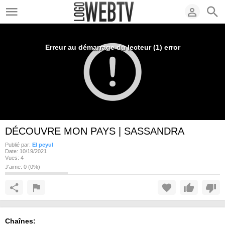
Erreur au démarrage du lecteur (1) error
DÉCOUVRE MON PAYS | SASSANDRA
Publié par:
El peyul
Date:
10/19/2021
Vues:
4
J'aime:
0
(
0
%)
Chaînes: