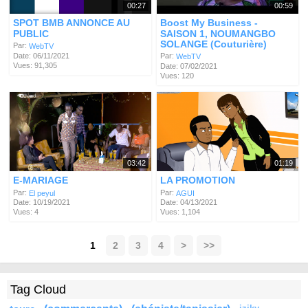
00:27
00:59
SPOT BMB ANNONCE AU
Boost My Business -
PUBLIC
SAISON 1, NOUMANGBO
SOLANGE (Couturière)
Par:
WebTV
Date: 06/11/2021
Par:
WebTV
Vues: 91,305
Date: 07/02/2021
Vues: 120
03:42
01:19
E-MARIAGE
LA PROMOTION
Par:
Par:
El peyul
AGUI
Date: 10/19/2021
Date: 04/13/2021
Vues: 4
Vues: 1,104
1
2
3
4
>
>>
Tag Cloud