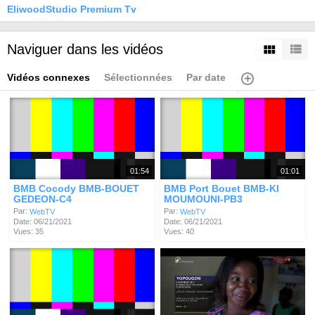
EliwoodStudio Premium Tv
Naviguer dans les vidéos
Vidéos connexes
Sélectionnées
Par date
01:54
01:01
BMB Cocody BMB-BOUET
BMB Port Bouet BMB-KI
GEDEON-C4
MOUMOUNI-PB3
Par:
Par:
WebTV
WebTV
Date: 06/21/2021
Date: 06/21/2021
Vues: 35
Vues: 40