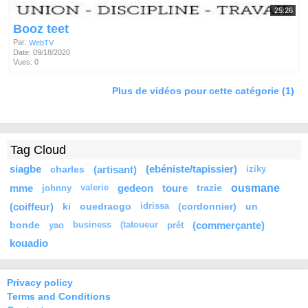
25:26
Booz teet
Par:
WebTV
Date: 09/18/2020
Vues: 0
Plus de vidéos pour cette catégorie (1)
Tag Cloud
siagbe
charles
(artisant)
(ebéniste/tapissier)
iziky
ousmane
mme
gedeon
toure
trazie
johnny
valerie
(coiffeur)
ki
ouedraogo
(cordonnier)
un
idrissa
bonde
(commerçante)
yao
business
(tatoueur
prêt
kouadio
Privacy policy
Terms and Conditions