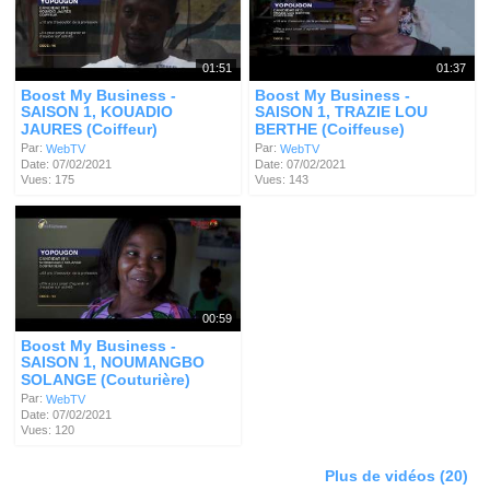
01:51
01:37
Boost My Business -
Boost My Business -
SAISON 1, KOUADIO
SAISON 1, TRAZIE LOU
JAURES (Coiffeur)
BERTHE (Coiffeuse)
Par:
Par:
WebTV
WebTV
Date: 07/02/2021
Date: 07/02/2021
Vues: 175
Vues: 143
00:59
Boost My Business -
SAISON 1, NOUMANGBO
SOLANGE (Couturière)
Par:
WebTV
Date: 07/02/2021
Vues: 120
Plus de vidéos (20)