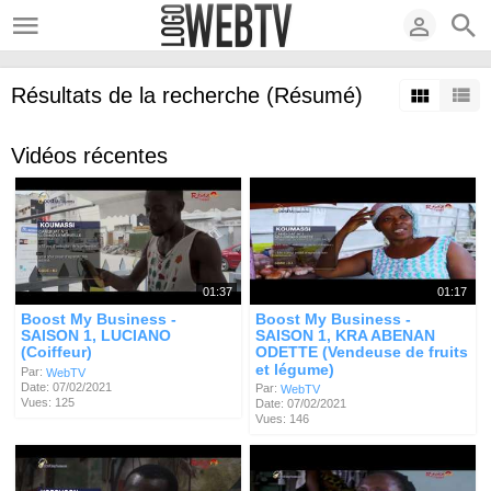
Résultats de la recherche (Résumé)
Vidéos récentes
01:37
01:17
Boost My Business -
Boost My Business -
SAISON 1, LUCIANO
SAISON 1, KRA ABENAN
(Coiffeur)
ODETTE (Vendeuse de fruits
et légume)
Par:
WebTV
Date: 07/02/2021
Par:
WebTV
Vues: 125
Date: 07/02/2021
Vues: 146