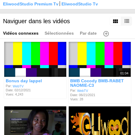
EliwoodStudio Premium Tv
EliwoodStudio Tv
Naviguer dans les vidéos
Vidéos connexes
Sélectionnées
Par date
01:04
Bonus day lappel
BMB Cocody BMB-RABET
NAOMIE-C3
Par:
WebTV
Date: 02/12/2021
Par:
WebTV
Vues: 4,243
Date: 06/21/2021
Vues: 28