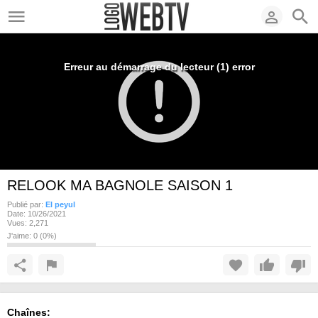
Erreur au démarrage du lecteur (1) error
RELOOK MA BAGNOLE SAISON 1
Publié par:
El peyul
Date:
10/26/2021
Vues:
2,271
J'aime:
0
(
0
%)
Chaînes: