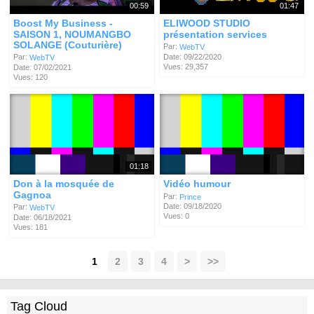
00:59
01:47
Boost My Business -
ELIWOOD STUDIO
SAISON 1, NOUMANGBO
présentation services
SOLANGE (Couturière)
Par:
WebTV
Date: 09/22/2020
Par:
WebTV
Vues: 29,357
Date: 07/02/2021
Vues: 120
01:18
Don à la mosquée de
Vidéo humour
Gagnoa
Par:
Prince
Date: 09/18/2020
Par:
WebTV
Vues: 0
Date: 06/18/2021
Vues: 181
1
2
3
4
>
>>
Tag Cloud