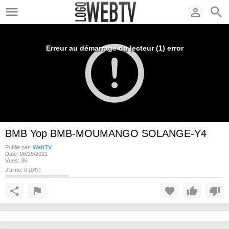
Erreur au démarrage du lecteur (1) error
BMB Yop BMB-MOUMANGO SOLANGE-Y4
Publié par:
WebTV
Date:
06/25/2021
Vues:
36
J'aime:
0
(
0
%)