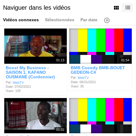
Naviguer dans les vidéos
Vidéos connexes
Sélectionnées
Par date
01:13
01:54
Boost My Business -
BMB Cocody BMB-BOUET
SAISON 1, KAFANO
GEDEON-C4
OUSMANE (Cordonnier)
Par:
WebTV
Date: 06/21/2021
Par:
WebTV
Vues: 35
Date: 07/02/2021
Vues: 105
01:02