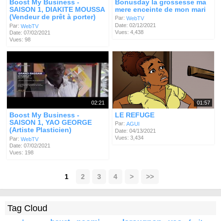
Boost My Business -
Bonusday la grossesse ma
SAISON 1, DIAKITE MOUSSA
mere enceinte de mon mari
(Vendeur de prêt à porter)
Par:
WebTV
Date: 02/12/2021
Par:
WebTV
Vues: 4,438
Date: 07/02/2021
Vues: 98
02:21
01:57
Boost My Business -
LE REFUGE
SAISON 1, YAO GEORGE
Par:
AGUI
(Artiste Plasticien)
Date: 04/13/2021
Vues: 3,434
Par:
WebTV
Date: 07/02/2021
Vues: 198
1
2
3
4
>
>>
Tag Cloud